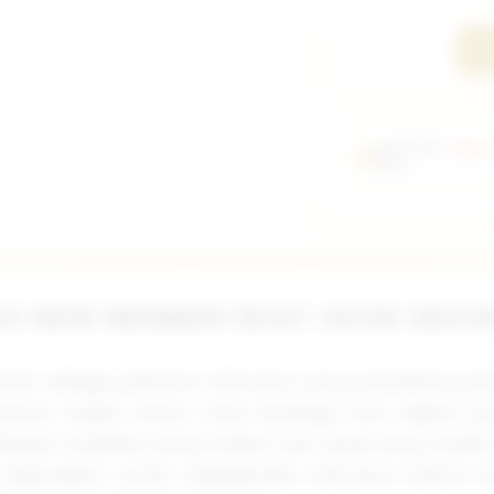
WONTOTO:
Situs 
2026.
S NEW MEMBER BUAT AKUN SEKA
adir sebagai platform informasi yang membahas pe
ainan angka online, serta berbagai fitur digital 
Dengan tampilan yang modern dan akses yang mudah,
ng digunakan untuk memperoleh informasi terkini 