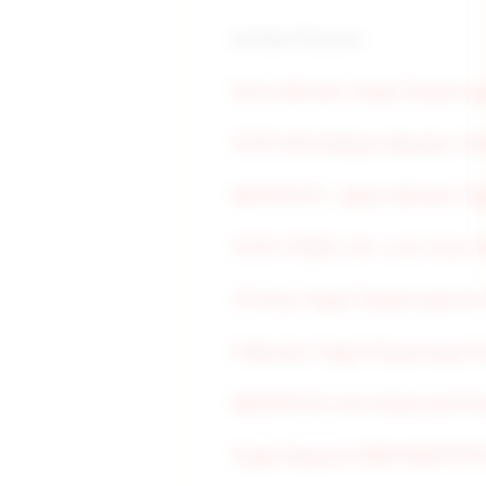
Artikel Terkait :
Situs Bandar Togel Terpercay
TOTO 4D Ambyar Bandar Onl
WONTOTO - Agen Bandar Toge
TOTO TOGEL 4D : Link Toto 
10 Situs Togel Terpercaya & 
5 Bandar Togel Terpercaya 
WONTOTO Link Alternatif P
Togel Deposit 5000 WONTOT