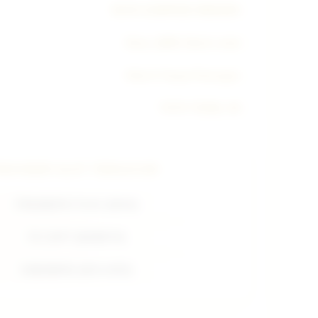
98.9% GAMPANG MENANG
Dana, QRIS, Bank Lokal
Kilat & Tanpa Potongan
TOTO TOGEL 4D
ROVIDER SLOT TERGACOR
PRAGMATIC PLAY (ZEUS)
PG SOFT (BANDITO)
HABANERO (KOI GATE)