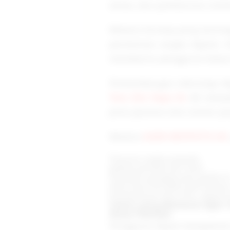
akses, dan pembaruan sistem
Melalui konsep yang terinte
permainan angka digital, S
membantu pengguna tetap t
Perkembangan teknologi di
Toto Slot Depo 5k
4D menjad
jenis pasaran dan sistem 
Melalui
AGEN WONTOTO 4D
Pasaran angka populer.
Jadwal pembaruan hasil.
Panduan penggunaan platfor
Informasi link alternatif terbar
Pembahasan fitur-fitur digital t
Faktor yang Membuat Agen T
Akses Fleksibel
Pengguna dapat mengakses i