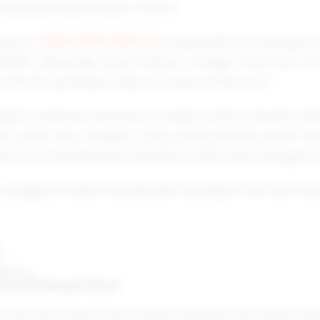
 yang tersedia secara online.
grasi,
AGEN TOTO DEPO 5K
menghadirkan berbagai 
lot88, teknologi akses terbaru, hingga informasi me
erhubung dengan layanan yang mereka cari.
gital membuat permainan angka online semakin dik
i salah satu kategori yang paling banyak dicari 
yang terus berkembang mengikuti kebutuhan pengguna
, pengguna dapat memperoleh berbagai informasi me
m.
u.
erkini.
oto 4D Banyak Dicari
nformasi kapan saja melalui berbagai perangkat yan