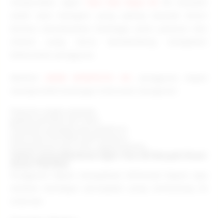
masyarakat. Agen
Toto Slot Depo 5k
4D menjadi
salah satu kategori yang paling banyak dicari
karena menawarkan berbagai jenis pasaran dan
sistem yang terus berkembang mengikuti
kebutuhan pengguna.
Melalui
AGEN WONTOTO 4D
, pengguna dapat
memperoleh berbagai informasi mengenai:
Pasaran angka populer.
Jadwal pembaruan hasil.
Panduan penggunaan platform.
Informasi link alternatif terbaru.
Pembahasan fitur-fitur digital terkini.
Faktor yang Membuat Agen Toto 4D Banyak Dicari
Akses Fleksibel
Pengguna dapat mengakses informasi kapan saja
melalui berbagai perangkat yang terhubung ke
internet.