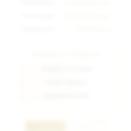
💳
Sistem Deposit
Dana, QRIS, Bank Lokal
⚡
Proses Transaksi
Kilat & Tanpa Potongan
📱
Platform Utama
TOTO TOGEL 4D
PROVIDER SLOT TERGACOR
PRAGMATIC PLAY (ZEUS)
PG SOFT (BANDITO)
HABANERO (KOI GATE)
LOGIN
DAFTAR