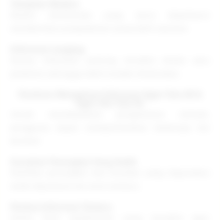
Tampilan Modern
Desain antarmuka yang terus diperbarui
memberikan pengalaman yang lebih nyaman.
Informasi Lengkap
Semua informasi penting tersedia dalam satu
platform sehingga lebih mudah ditemukan.
Panduan Mengakses Informasi Agen Toto 4D &
Agen Slot Toto 5k
Untuk mendapatkan pengalaman terbaik,
pengguna dapat memperhatikan beberapa hal
berikut:
Gunakan Perangkat Yang Stabil
Pastikan perangkat dan browser yang digunakan
telah diperbarui ke versi terbaru.
Periksa Informasi Terbaru
Selalu ikuti pembaruan yang tersedia agar