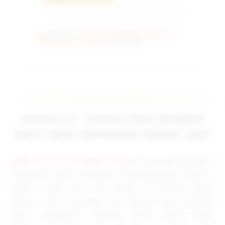
WONTOTO:
Situs Toto Slot Depo Via Qris &
Dana Min 5k / 5000
Terbaik 2026.
WONTOTO : BONUS NEW MEMBER
BUAT AKUN SEKARANG MODAL 5000
AGEN TOTO SLOT DEPO 5K
hadir sebagai platform
informasi yang membahas perkembangan terbaru
seputar Agen Toto 4D, Slot88, permainan angka
online, serta berbagai fitur digital yang banyak
dicari pengguna internet pada tahun 2026.