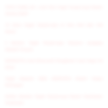
TOTO TOGEL 4D : Link Toto Togel Terpercaya Resmi
Online No#1
10 Situs Togel Terpercaya & Toto Slot Bet 100
Gacor
5 Bandar Togel Terpercaya Pasaran Lengkap
Hadiah 10 Juta
WONTOTO Link Alternatif Penghasil Cuan Depo 5K
Dana
Togel Deposit 5000 WONTOTO Resmi Tanpa
Potongan
Daftar Bandar Togel Terpercaya Resmi Tewrbesar
Indonesia