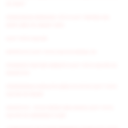
5K NO#1
PENDIDIKAN BERMAIN TOTO SLOT TERPERCAYA
DEPO QRIS 5K AMAN 100%
SLOT TOTO GACOR
WONTOTO SLOT TOTO GACOR MODAL 5K
POWERUP FEATURE WEBSITE SLOT TOTO GACOR 5K
WONTOTO
PENERIMAAN ANGGOTA BARU DI SITUS SLOT TOTO
GACOR 5K RESMI
WONTOTO - SITUS RESMI SMA KUDUS SLOT TOTO
GACOR 5K GAMPANG CUAN