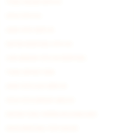
TOGEL ONLINE DEPO 5K
SITUS TOTO 5K
AGEN TOTO DEPO 5K
DAFTAR EDMTOGEL TOTO 4D
LINK BANDAR TOTO 4D EDMTOGEL
TOGEL DEPOSIT 5000
AGEN TOTO SLOT DEPO 5K
SITUS TOTO DEPOSIT QRIS 5K
DAFTAR TOGEL TERPERCAYA DANA 5000
AKUN EDMTOGEL TOTO GACOR