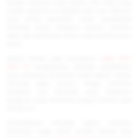
Dengan tampilan yang modern dan akses yang
mudah, platform ini menjadi salah satu referensi
yang sering digunakan untuk memperoleh
informasi terkini mengenai layanan, panduan
akses, dan pembaruan sistem yang tersedia secara
online.
Melalui konsep yang terintegrasi,
AGEN TOTO
DEPO 5K
menghadirkan berbagai pembahasan
yang mencakup permainan angka digital, Slot88,
teknologi akses terbaru, hingga informasi
mengenai link alternatif yang membantu
pengguna tetap terhubung dengan layanan yang
mereka cari.
Perkembangan teknologi digital membuat
permainan angka online semakin dikenal oleh