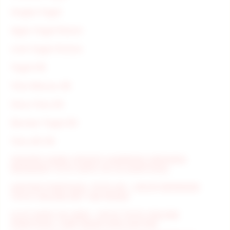
Angka Togel
Agen Togel Resmi
Link Togel Online
Togel HK
Toto Macau 4D
Situs Toto 5K
Bandar Togel 4D
Toto 4D HK
ENGINE GAME UPDATE GAMPANG MENANG
BERMAIN TOTO DEPO 5K DI EDMTOGEL
DAFTAR PUBTOGEL TOTO 4D | AKUN BERMAIN
TOTO ONLINE BET 100 PERAK
SLOT DEPO 5K QRIS : SITUS TOTO ONLINE
EDMTOGEL LINK MAIN DAN DAFTAR