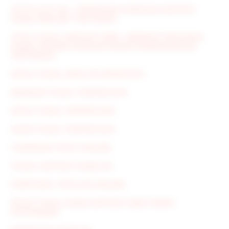
TOTO SLOT 4D : TERMURAH DENGAN DEPOSIT
DANA 5000 BET 100 PERAK
TOTO TOGEL DEPOSIT 5000 : WEBSITE PENYEDIA
GAME ONLINE DENGAN RASIO KEMENANGAN
TERTINGGI
SITUS TOGEL DEPO 5K WONTOTO
BANDAR TOGEL TERPERCAYA
SITUS TOGEL TERPERCAYA
AGEN TOGEL TERPERCAYA
5 BANDAR TOTO ONLINE
TOGEL DEPOSIT DANA 5K
PUBTOGEL TOTO 4D ONLINE
SITUS TOGEL DANA DEPOSIT 5000 TANPA
POTONGAN