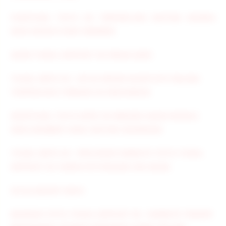
PUBTOGEL TOTO 4D TERPERCAYA DAFTAR SEGERA
RAIH BONUS NEW MEMBER
AGEN TOGEL DEPOSIT 5K PAKAI QRIS
TOGEL DEPO 5K : SITUS RESMI WONTOTO PALING
TERPERCAYA TERBAIK DI INDONESIA
EDMTOGEL TOTO DEPO 5K BERANI KASIH BONUS
NEW MEMBER YANG DAFTAR SEKARANG
TOGEL DEPO 5K : PROVIDER WEBSITE TOTO TOGEL
DEPOSIT 5K TANPA POTONGAN VIA DANA
SITUS BOKEP XNXX
BANDAR TOTO TOGEL DEPOSIT 5K : WEBSITE TEMPAT