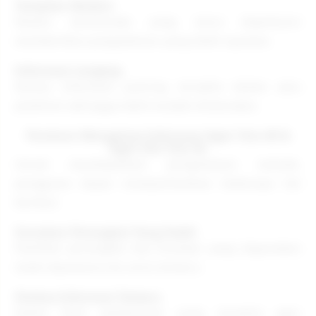
Tampilan Modern
Desain antarmuka yang terus diperbarui
memberikan pengalaman yang lebih nyaman.
Informasi Lengkap
Semua informasi penting tersedia dalam satu
platform sehingga lebih mudah ditemukan.
Panduan Mengakses Informasi Agen Toto 4D &
Agen Slot Toto 5k
Untuk mendapatkan pengalaman terbaik,
pengguna dapat memperhatikan beberapa hal
berikut:
Gunakan Perangkat Yang Stabil
Pastikan perangkat dan browser yang digunakan
telah diperbarui ke versi terbaru.
Periksa Informasi Terbaru
Selalu ikuti pembaruan yang tersedia agar