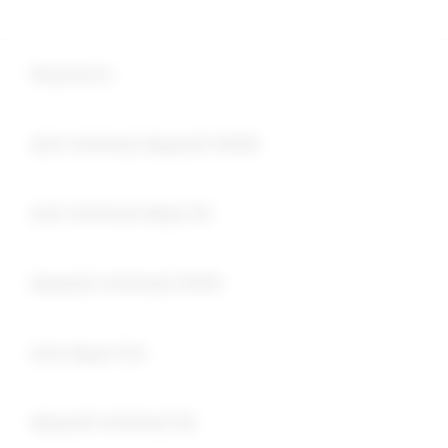
Buka
Footer Navigation
Keyword :
Buka
slot minimal deposit 5000
Buka
slot minimal depo 5k
Buka
deposit minimal 5000
Buka
slot depo 5rb
Buka
deposit minimal 5k