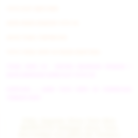
TOTO SLOT QRIS 5000
AGEN RESMI BANDAR TOTO 5K
AKUN TOGEL TERPERCAYA
TOTO TOGEL DEPO 5K RESMI EDMTOGEL
TOGEL DEPO 5K : DAFTAR SEKARANG DENGAN 1
AKUN MAINKAN GAME SLOT TOTO 4D
PUBTOGEL | AGEN TOTO DEPO 5K TERPERCAYA
TERBAIK NO#1
FAQ: Seputar Situs Toto Slot
WONTOTO Sebagai Situs Toto
Slot DANA Via QRIS 5K Terbaru