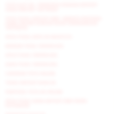
TOTO SLOT 4D : TERMURAH DENGAN DEPOSIT
DANA 5000 BET 100 PERAK
TOTO TOGEL DEPOSIT 5000 : WEBSITE PENYEDIA
GAME ONLINE DENGAN RASIO KEMENANGAN
TERTINGGI
SITUS TOGEL DEPO 5K WONTOTO
BANDAR TOGEL TERPERCAYA
SITUS TOGEL TERPERCAYA
AGEN TOGEL TERPERCAYA
5 BANDAR TOTO ONLINE
TOGEL DEPOSIT DANA 5K
PUBTOGEL TOTO 4D ONLINE
SITUS TOGEL DANA DEPOSIT 5000 TANPA
POTONGAN