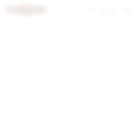
Skip
to
Troli
Login
Navigation
Deposit 5000
content