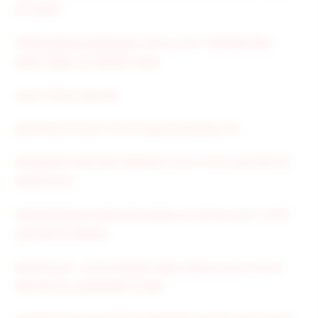
5K NO#1
PENDIDIKAN BERMAIN TOTO SLOT TERPERCAYA
DEPO QRIS 5K AMAN 100%
SLOT TOTO GACOR
WONTOTO SLOT TOTO GACOR MODAL 5K
POWERUP FEATURE WEBSITE SLOT TOTO GACOR 5K
WONTOTO
PENERIMAAN ANGGOTA BARU DI SITUS SLOT TOTO
GACOR 5K RESMI
WONTOTO - SITUS RESMI SMA KUDUS SLOT TOTO
GACOR 5K GAMPANG CUAN