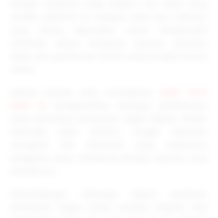
Dengan tampilan yang modern dan akses yang
mudah, platform ini menjadi salah satu referensi
yang sering digunakan untuk memperoleh
informasi terkini mengenai layanan, panduan
akses, dan pembaruan sistem yang tersedia secara
online.
Melalui konsep yang terintegrasi,
AGEN TOTO
DEPO 5K
menghadirkan berbagai pembahasan
yang mencakup permainan angka digital, Slot88,
teknologi akses terbaru, hingga informasi
mengenai link alternatif yang membantu
pengguna tetap terhubung dengan layanan yang
mereka cari.
Perkembangan teknologi digital membuat
permainan angka online semakin dikenal oleh