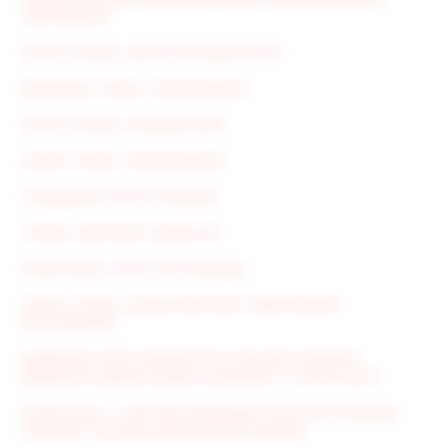
TERTINGGI
SITUS TOGEL DEPO 5K WONTOTO
BANDAR TOGEL TERPERCAYA
SITUS TOGEL TERPERCAYA
AGEN TOGEL TERPERCAYA
5 BANDAR TOTO ONLINE
TOGEL DEPOSIT DANA 5K
PUBTOGEL TOTO 4D ONLINE
SITUS TOGEL DANA DEPOSIT 5000 TANPA
POTONGAN
BANDAR TOTO WONTOTO ONLINE DESIGN
WEBSITE KEREN GAME LENGKAP | TOTO SLOT
PUBTOGEL | DAFTAR BANDAR TOTO 4D ONLINE
HADIAH 10 JUTA AMAN PASTI BAYAR