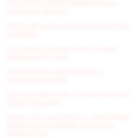
TOTO 5K SELOT GAMPANG MENANG DAFTAR DI
WONTOTO 4D SUPER WIN
DEPOSIT 5000 VIA QRIS & DANA DAFTAR BUAT AKUN
DI EDMTOGEL
SITUS WONTOTO 4D MODAL DEPO 5K PELUANG
MENANG JACKPOT JUTAAN
TOTO DEPO 5000 | TOGEL DEPO 5K SITUS
TERPERCAYA AMAN RESMI
AGEN TOGEL DEPOSIT 5000 : SITUS EDMTOGEL VIRAL
SERING KASIH JACKPOT
BANDAR TOTO TOGEL DEPOSIT 5K : WEBSITE TEMPAT
BERSENANG SENANG BERMAIN GAME ONLINE
PENGHASIL CUAN