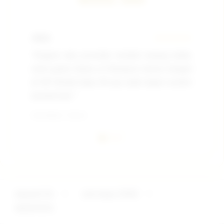
MODAL 5000
memastikan seluruh data pendaftar baru
online.
tetap terlindungi dan terjaga
kerahasiaannya.
JESS
★★★★★
LU
"Engine dan provider terbaik emang beda,
"B
main game Gates of Olympus lancar banget
50
di HP. Modal depo 5k aja udah dapet scatter
Ga
berkali-kali."
La
Terverifikasi - Hari Ini
Terv
deposit 5k
>
slot depo 5000
>
WONTOTO