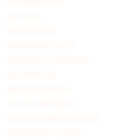
TOGEL ONLINE DEPO 5K
SITUS TOTO 5K
AGEN TOTO DEPO 5K
DAFTAR EDMTOGEL TOTO 4D
LINK BANDAR TOTO 4D EDMTOGEL
TOGEL DEPOSIT 5000
AGEN TOTO SLOT DEPO 5K
SITUS TOTO DEPOSIT QRIS 5K
DAFTAR TOGEL TERPERCAYA DANA 5000
AKUN EDMTOGEL TOTO GACOR