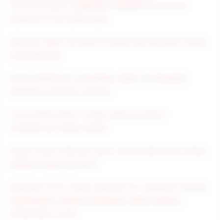
TOTO 5K SELOT GAMPANG MENANG DAFTAR DI
WONTOTO 4D SUPER WIN
DEPOSIT 5000 VIA QRIS & DANA DAFTAR BUAT AKUN
DI EDMTOGEL
SITUS WONTOTO 4D MODAL DEPO 5K PELUANG
MENANG JACKPOT JUTAAN
TOTO DEPO 5000 | TOGEL DEPO 5K SITUS
TERPERCAYA AMAN RESMI
AGEN TOGEL DEPOSIT 5000 : SITUS EDMTOGEL VIRAL
SERING KASIH JACKPOT
BANDAR TOTO TOGEL DEPOSIT 5K : WEBSITE TEMPAT
BERSENANG SENANG BERMAIN GAME ONLINE
PENGHASIL CUAN