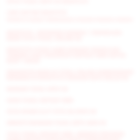
SITUS TOGEL DEPO 5K WONTOTO
LINK DAFTAR WONTOTO
WEBSITE RESMI PERMAINAN ONLINE PASANG ANGKA
WONTOTO - REFERENSI NOMOR 1 TERPERCAYA
MAIN TOTO TOGEL ONLINE 4D
WONTOTO PUSAT GAME DENGAN TEKNOLOGI
TERBARU DAN TERUPDATE DEPOSIT 5000 UNTUK
BUAT 1 AKUN
INDIKATOR MAIN DI TOGEL ONLINE KEMENANGAN
BERMAIN DI WONTOTO DENGAN DEPO MULAI 5K
BANDAR TOGEL DEPO 5K
AGEN TOGEL DEPOSIT 5000
SITUS RESMI SLOT TOTO 4D DEPO 5K
WEBSITE BERMAIN TOGEL DEPO QRIS 5K
TOTO TOGEL DEPOSIT 5000 : WEBSITE PENYEDIA
GAME ONLINE DENGAN RASIO KEMENANGAN