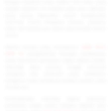
Dengan tampilan yang modern dan akses yang
mudah, platform ini menjadi salah satu referensi
yang sering digunakan untuk memperoleh
informasi terkini mengenai layanan, panduan
akses, dan pembaruan sistem yang tersedia secara
online.
Melalui konsep yang terintegrasi,
AGEN TOTO
DEPO 5K
menghadirkan berbagai pembahasan
yang mencakup permainan angka digital, Slot88,
teknologi akses terbaru, hingga informasi
mengenai link alternatif yang membantu
pengguna tetap terhubung dengan layanan yang
mereka cari.
Perkembangan teknologi digital membuat
permainan angka online semakin dikenal oleh