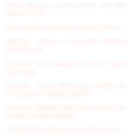
SYSTEM PENGHASIL CUAN MAIN SLOT TOTO DEPO
DANA 5K GACOR
TOGEL DEPOSIT 5K TOTO SLOT GACOR WONTOTO
WONTOTO - DAFTAR 10 SITUS TOGEL TERPERCAYA
RESMI WLA 2026
SITUS SLOT TOTO TERPERCAYA GACOR 4D MUDAH
DAPAT CUAN
WONTOTO - SISTEM PENDAFTARAN MEMBER SLOT
TOTO GACOR 4D TERBARU 2026/2027
WONTOTO : KEGIATAN BERMAIN SLOT GACOR TOTO
4D ONLINE REVIEW BINTANG 5
SECURE BEST WEBSITE WONTOTO AGEN SLOT TOTO