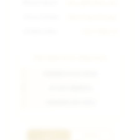
💳
Sistem Deposit
Dana, QRIS, Bank Lokal
⚡
Proses Transaksi
Kilat & Tanpa Potongan
📱
Platform Utama
TOTO TOGEL 4D
PROVIDER SLOT TERGACOR
PRAGMATIC PLAY (ZEUS)
PG SOFT (BANDITO)
HABANERO (KOI GATE)
LOGIN
DAFTAR