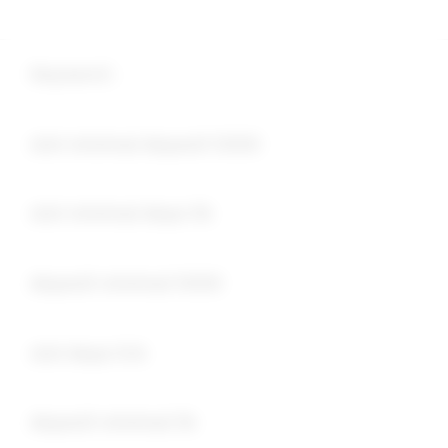
Buka
Footer Navigation
Keyword :
Buka
slot minimal deposit 5000
Buka
slot minimal depo 5k
Buka
deposit minimal 5000
Buka
slot depo 5rb
Buka
deposit minimal 5k