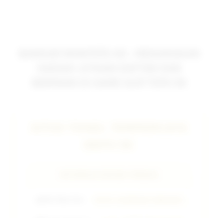
BANDAR WONTOTO 4D : MENANGKAN
HADIAH JUTAAN DAFTAR DAN
BERMAIN DI GAME SLOT TOTO 5K
SITUS TOGEL TERPERCAYA
DEPO 5K
INFORMASI ENGINE TERBAIK
🔥
Win Rate Slot
98.9% GAMPANG MENANG