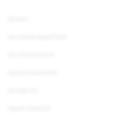
Buka
Footer Navigation
Keyword :
Buka
slot minimal deposit 5000
Buka
slot minimal depo 5k
Buka
deposit minimal 5000
Buka
slot depo 5rb
Buka
deposit minimal 5k