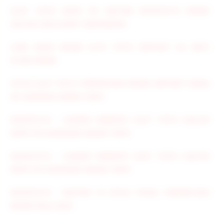
SLOT TOTO DEPO 5K DAFTAR WONTOTO RESMI
GACOR 2026 NO#1 INDONESIA
LINK AGEN RESMI SLOT TOTO DEPOSIT 5K ANTI
SCAM RESMI
SITUS SLOT TOTO TERPERCAYA RESMI DEPOSIT DANA
5K GARANSI AMAN 100%
WONTOTO - LEADER WEBSITE SLOT TOTO GACOR
DEPO 5K ASURANSI AMAN 100%
WONTOTO - LEADER WEBSITE SLOT TOTO GACOR
DEPO 5K ASURANSI AMAN 100%
WONTOTO - DAFTAR 10 SITUS TOGEL TERPERCAYA
RESMI WLA 2026