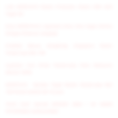
Link WONTOTO Resmi Promotor Resmi IDN LIVE
Togel 4D
Situs WONTOTO⟢ Spesialis Situs Toto Togel Online
Dengan Pasaran Lengkap
Prediksi Macau HongKong Singapore Resmi
Terpercaya Bet 100
Layanan Live Draw Terpercaya Data Keluaran
Akurat 100%
WONTOTO - Bandar Togel Resmi Terpercaya Bet
100 Perak hadiah 4D 10 juta
TOTO SLOT GACOR DEPOSIT 5000 / 5K TANPA
POTONGAN CUAN JUTAAN