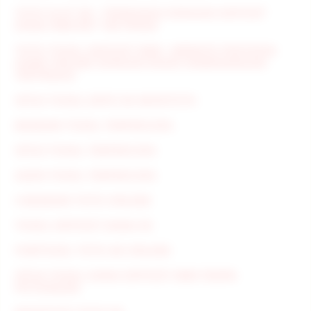
TOTO SLOT 4D : TERMURAH DENGAN DEPOSIT
DANA 5000 BET 100 PERAK
TOTO TOGEL DEPOSIT 5000 : WEBSITE PENYEDIA
GAME ONLINE DENGAN RASIO KEMENANGAN
TERTINGGI
SITUS TOGEL DEPO 5K WONTOTO
BANDAR TOGEL TERPERCAYA
SITUS TOGEL TERPERCAYA
AGEN TOGEL TERPERCAYA
5 BANDAR TOTO ONLINE
TOGEL DEPOSIT DANA 5K
PUBTOGEL TOTO 4D ONLINE
SITUS TOGEL DANA DEPOSIT 5000 TANPA
POTONGAN