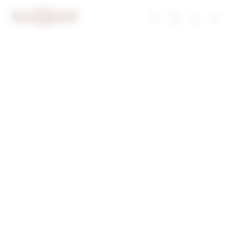
Skip
to
Troli
Login
Navigation
Deposit 5000
content