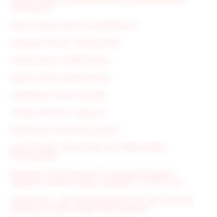
TERTINGGI
SITUS TOGEL DEPO 5K WONTOTO
BANDAR TOGEL TERPERCAYA
SITUS TOGEL TERPERCAYA
AGEN TOGEL TERPERCAYA
5 BANDAR TOTO ONLINE
TOGEL DEPOSIT DANA 5K
PUBTOGEL TOTO 4D ONLINE
SITUS TOGEL DANA DEPOSIT 5000 TANPA
POTONGAN
BANDAR TOTO WONTOTO ONLINE DESIGN
WEBSITE KEREN GAME LENGKAP | TOTO SLOT
PUBTOGEL | DAFTAR BANDAR TOTO 4D ONLINE
HADIAH 10 JUTA AMAN PASTI BAYAR