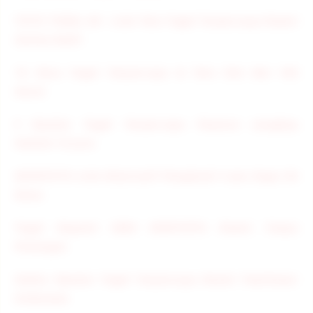
TOTO TOGEL 4D : Link Toto Togel Terpercaya Resmi
Online No#1
10 Situs Togel Terpercaya & Toto Slot Bet 100
Gacor
5 Bandar Togel Terpercaya Pasaran Lengkap
Hadiah 10 Juta
WONTOTO Link Alternatif Penghasil Cuan Depo 5K
Dana
Togel Deposit 5000 WONTOTO Resmi Tanpa
Potongan
Daftar Bandar Togel Terpercaya Resmi Tewrbesar
Indonesia