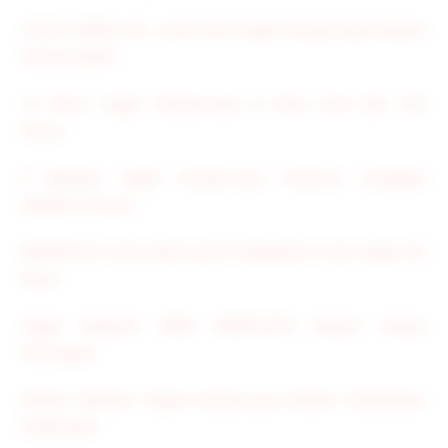
TOTO TOGEL 4D : Link Toto Togel Terpercaya Resmi
Online No#1
10 Situs Togel Terpercaya & Toto Slot Bet 100
Gacor
5 Bandar Togel Terpercaya Pasaran Lengkap
Hadiah 10 Juta
WONTOTO Link Alternatif Penghasil Cuan Depo 5K
Dana
Togel Deposit 5000 WONTOTO Resmi Tanpa
Potongan
Daftar Bandar Togel Terpercaya Resmi Tewrbesar
Indonesia