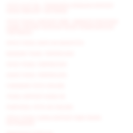
TOTO SLOT 4D : TERMURAH DENGAN DEPOSIT
DANA 5000 BET 100 PERAK
TOTO TOGEL DEPOSIT 5000 : WEBSITE PENYEDIA
GAME ONLINE DENGAN RASIO KEMENANGAN
TERTINGGI
SITUS TOGEL DEPO 5K WONTOTO
BANDAR TOGEL TERPERCAYA
SITUS TOGEL TERPERCAYA
AGEN TOGEL TERPERCAYA
5 BANDAR TOTO ONLINE
TOGEL DEPOSIT DANA 5K
PUBTOGEL TOTO 4D ONLINE
SITUS TOGEL DANA DEPOSIT 5000 TANPA
POTONGAN