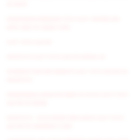
5K NO#1
PENDIDIKAN BERMAIN TOTO SLOT TERPERCAYA
DEPO QRIS 5K AMAN 100%
SLOT TOTO GACOR
WONTOTO SLOT TOTO GACOR MODAL 5K
POWERUP FEATURE WEBSITE SLOT TOTO GACOR 5K
WONTOTO
PENERIMAAN ANGGOTA BARU DI SITUS SLOT TOTO
GACOR 5K RESMI
WONTOTO - SITUS RESMI SMA KUDUS SLOT TOTO
GACOR 5K GAMPANG CUAN