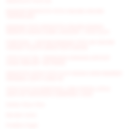
WONTOTO TOTO 5K
BANDAR WONTOTO TOTO ONLINE ONLINE
TERPERCAYA
BANDAR TOTO WONTOTO ONLINE DESIGN
WEBSITE KEREN GAME LENGKAP | TOTO SLOT
PUBTOGEL | DAFTAR BANDAR TOTO 4D ONLINE
HADIAH 10 JUTA AMAN PASTI BAYAR
TOTO SLOT 4D : TERMURAH DENGAN DEPOSIT
DANA 5000 BET 100 PERAK
WONTOTO SITUS TOTO SLOT BONUS NEW MEMBER
MINIMAL DEPO CUMA 5K
TOTO SLOT 5K EDMTOGEL LINK PORTAL SITUS
DEPO 5K TERUPDATE GAMPANG CUAN
Daftar Situs Toto
Bandar Lotre
Prediksi Togel