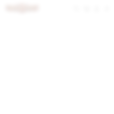
Skip
to
Troli
Login
Navigation
Deposit 5000
content