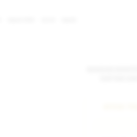
k
deposit 5000
slot 5k
depo5k
BANDAR WONTOT
DAFTAR DAN
SITUS T