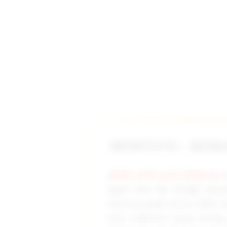
WONTOTO : BONU
AGEN TOTO SLOT DEPO 5K
h
Agen Toto 4D, Slot88, perm
internet pada tahun 2026. 
satu referensi yang seri