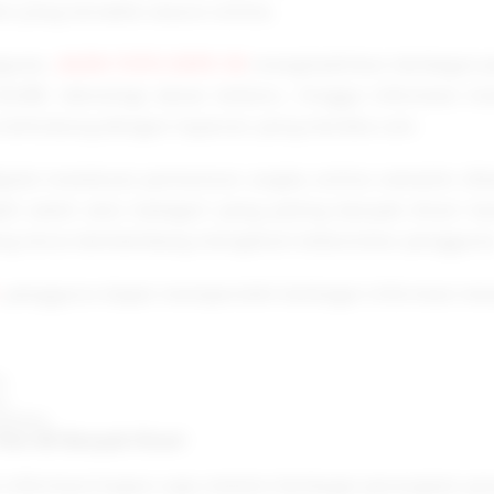
 yang tersedia secara online.
grasi,
AGEN TOTO DEPO 5K
menghadirkan berbagai 
lot88, teknologi akses terbaru, hingga informasi me
erhubung dengan layanan yang mereka cari.
gital membuat permainan angka online semakin dik
i salah satu kategori yang paling banyak dicari 
yang terus berkembang mengikuti kebutuhan pengguna
, pengguna dapat memperoleh berbagai informasi me
m.
u.
erkini.
oto 4D Banyak Dicari
nformasi kapan saja melalui berbagai perangkat yan