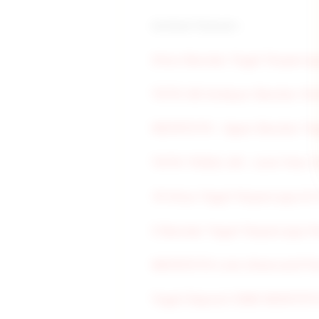
Artikel Terkait :
Situs Bandar Togel Terpercay
TOTO 4D Ambyar Bandar Onl
WONTOTO - Agen Bandar Toge
TOTO TOGEL 4D : Link Toto 
10 Situs Togel Terpercaya & 
5 Bandar Togel Terpercaya 
WONTOTO Link Alternatif P
Togel Deposit 5000 WONTOT