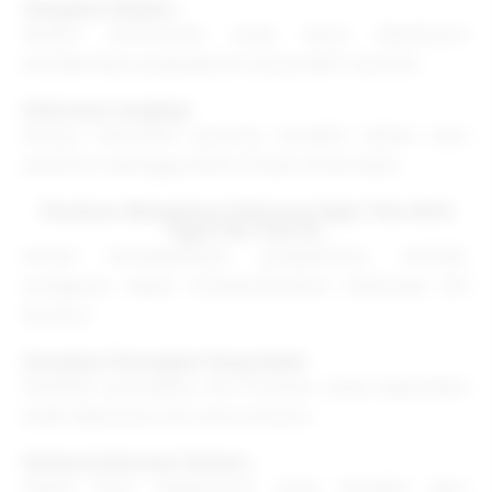
Tampilan Modern
Desain antarmuka yang terus diperbarui
memberikan pengalaman yang lebih nyaman.
Informasi Lengkap
Semua informasi penting tersedia dalam satu
platform sehingga lebih mudah ditemukan.
Panduan Mengakses Informasi Agen Toto 4D &
Agen Slot Toto 5k
Untuk mendapatkan pengalaman terbaik,
pengguna dapat memperhatikan beberapa hal
berikut:
Gunakan Perangkat Yang Stabil
Pastikan perangkat dan browser yang digunakan
telah diperbarui ke versi terbaru.
Periksa Informasi Terbaru
Selalu ikuti pembaruan yang tersedia agar