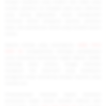
Dengan tampilan yang modern dan akses yang
mudah, platform ini menjadi salah satu referensi
yang sering digunakan untuk memperoleh
informasi terkini mengenai layanan, panduan
akses, dan pembaruan sistem yang tersedia secara
online.
Melalui konsep yang terintegrasi,
AGEN TOTO
DEPO 5K
menghadirkan berbagai pembahasan
yang mencakup permainan angka digital, Slot88,
teknologi akses terbaru, hingga informasi
mengenai link alternatif yang membantu
pengguna tetap terhubung dengan layanan yang
mereka cari.
Perkembangan teknologi digital membuat
permainan angka online semakin dikenal oleh