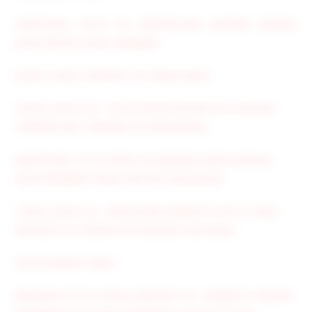
PUBTOGEL TOTO 4D TERPERCAYA DAFTAR SEGERA
RAIH BONUS NEW MEMBER
AGEN TOGEL DEPOSIT 5K PAKAI QRIS
TOGEL DEPO 5K : SITUS RESMI WONTOTO PALING
TERPERCAYA TERBAIK DI INDONESIA
EDMTOGEL TOTO DEPO 5K BERANI KASIH BONUS
NEW MEMBER YANG DAFTAR SEKARANG
TOGEL DEPO 5K : PROVIDER WEBSITE TOTO TOGEL
DEPOSIT 5K TANPA POTONGAN VIA DANA
SITUS BOKEP XNXX
BANDAR TOTO TOGEL DEPOSIT 5K : WEBSITE TEMPAT