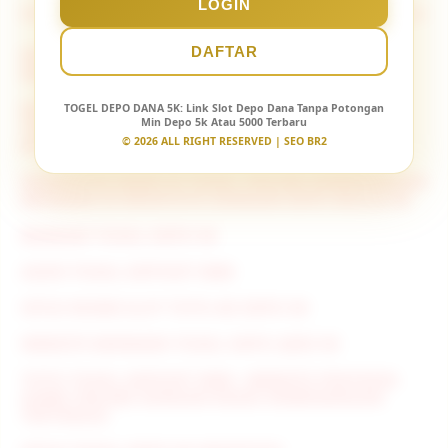
LOGIN
WEBSITE RESMI PERMAINAN ONLINE PASANG ANGKA
DAFTAR
WONTOTO - REFERENSI NOMOR 1 TERPERCAYA
MAIN TOTO TOGEL ONLINE 4D
WONTOTO PUSAT GAME DENGAN TEKNOLOGI
TOGEL DEPO DANA 5K
: Link Slot Depo Dana Tanpa Potongan
Min Depo 5k Atau 5000 Terbaru
TERBARU DAN TERUPDATE DEPOSIT 5000 UNTUK
© 2026 ALL RIGHT RESERVED | SEO BR2
BUAT 1 AKUN
INDIKATOR MAIN DI TOGEL ONLINE KEMENANGAN
BERMAIN DI WONTOTO DENGAN DEPO MULAI 5K
BANDAR TOGEL DEPO 5K
AGEN TOGEL DEPOSIT 5000
SITUS RESMI SLOT TOTO 4D DEPO 5K
WEBSITE BERMAIN TOGEL DEPO QRIS 5K
TOTO TOGEL DEPOSIT 5000 : WEBSITE PENYEDIA
GAME ONLINE DENGAN RASIO KEMENANGAN
TERTINGGI