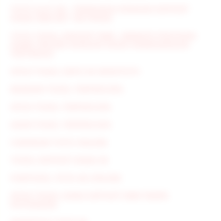
TOTO SLOT 4D : TERMURAH DENGAN DEPOSIT
DANA 5000 BET 100 PERAK
TOTO TOGEL DEPOSIT 5000 : WEBSITE PENYEDIA
GAME ONLINE DENGAN RASIO KEMENANGAN
TERTINGGI
SITUS TOGEL DEPO 5K WONTOTO
BANDAR TOGEL TERPERCAYA
SITUS TOGEL TERPERCAYA
AGEN TOGEL TERPERCAYA
5 BANDAR TOTO ONLINE
TOGEL DEPOSIT DANA 5K
PUBTOGEL TOTO 4D ONLINE
SITUS TOGEL DANA DEPOSIT 5000 TANPA
POTONGAN