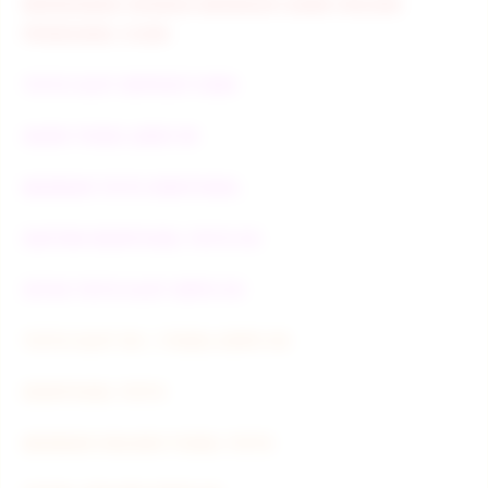
BERSENANG SENANG BERMAIN GAME ONLINE
PENGHASIL CUAN
TOTO SLOT DEPOSIT 5000
AGEN TOGEL QRIS 5K
BANDAR TOTO EDMTOGEL
DAFTAR EDMTOGEL TOTO 5K
SITUS TOTO SLOT DEPO 5K
TOTO SLOT 5K | TOGEL DEPO 5K
EDMTOGEL TOTO
BANDAR ONLINE TOGEL TOTO