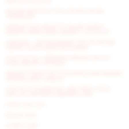
WONTOTO TOTO 5K
BANDAR WONTOTO TOTO ONLINE ONLINE
TERPERCAYA
BANDAR TOTO WONTOTO ONLINE DESIGN
WEBSITE KEREN GAME LENGKAP | TOTO SLOT
PUBTOGEL | DAFTAR BANDAR TOTO 4D ONLINE
HADIAH 10 JUTA AMAN PASTI BAYAR
TOTO SLOT 4D : TERMURAH DENGAN DEPOSIT
DANA 5000 BET 100 PERAK
WONTOTO SITUS TOTO SLOT BONUS NEW MEMBER
MINIMAL DEPO CUMA 5K
TOTO SLOT 5K EDMTOGEL LINK PORTAL SITUS
DEPO 5K TERUPDATE GAMPANG CUAN
Daftar Situs Toto
Bandar Lotre
Prediksi Togel