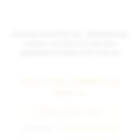
BANDAR WONTOTO 4D : MENANGKAN
HADIAH JUTAAN DAFTAR DAN
BERMAIN DI GAME SLOT TOTO 5K
SITUS TOGEL TERPERCAYA
DEPO 5K
INFORMASI ENGINE TERBAIK
🔥
Win Rate Slot
98.9% GAMPANG MENANG