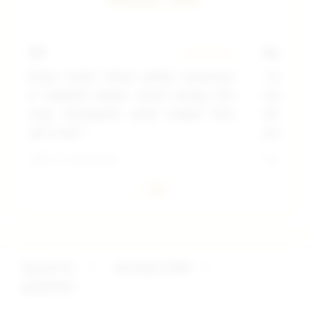
MODAL 5000
memastikan seluruh data pendaftar baru
online.
tetap terlindungi dan terjaga
kerahasiaannya.
FERRY
★★★★★
BILKIS
"Hiburan modal hemat paling terpercaya
"Jangan
2026. Tampilan elegan, server enteng, dan
engine
peluang menangnya nyata banget buat
berapap
pemain receh."
potongan
Terverifikasi - 3 Hari yang lalu
Terverifikasi
deposit 5k
>
slot depo 5000
>
WONTOTO