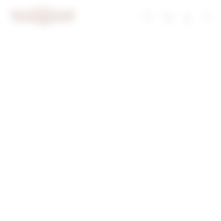
Skip
to
Troli
Login
Navigation
Deposit 5000
content