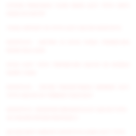
SYSTEM PENGHASIL CUAN MAIN SLOT TOTO DEPO
DANA 5K GACOR
TOGEL DEPOSIT 5K TOTO SLOT GACOR WONTOTO
WONTOTO - DAFTAR 10 SITUS TOGEL TERPERCAYA
RESMI WLA 2026
SITUS SLOT TOTO TERPERCAYA GACOR 4D MUDAH
DAPAT CUAN
WONTOTO - SISTEM PENDAFTARAN MEMBER SLOT
TOTO GACOR 4D TERBARU 2026/2027
WONTOTO : KEGIATAN BERMAIN SLOT GACOR TOTO
4D ONLINE REVIEW BINTANG 5
SECURE BEST WEBSITE WONTOTO AGEN SLOT TOTO