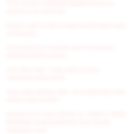
TOTO 5K SELOT GAMPANG MENANG DAFTAR DI
WONTOTO 4D SUPER WIN
DEPOSIT 5000 VIA QRIS & DANA DAFTAR BUAT AKUN
DI EDMTOGEL
SITUS WONTOTO 4D MODAL DEPO 5K PELUANG
MENANG JACKPOT JUTAAN
TOTO DEPO 5000 | TOGEL DEPO 5K SITUS
TERPERCAYA AMAN RESMI
AGEN TOGEL DEPOSIT 5000 : SITUS EDMTOGEL VIRAL
SERING KASIH JACKPOT
BANDAR TOTO TOGEL DEPOSIT 5K : WEBSITE TEMPAT
BERSENANG SENANG BERMAIN GAME ONLINE
PENGHASIL CUAN