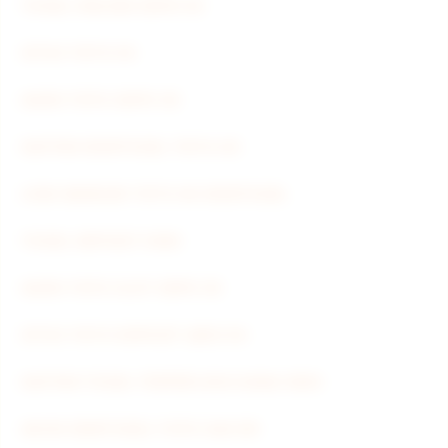
TOGEL ONLINE DEPO 5K
SITUS TOTO 5K
AGEN TOTO DEPO 5K
DAFTAR EDMTOGEL TOTO 4D
LINK BANDAR TOTO 4D EDMTOGEL
TOGEL DEPOSIT 5000
AGEN TOTO SLOT DEPO 5K
SITUS TOTO DEPOSIT QRIS 5K
DAFTAR TOGEL TERPERCAYA DANA 5000
AKUN EDMTOGEL TOTO GACOR