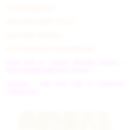
TOTO SLOT QRIS 5000
AGEN RESMI BANDAR TOTO 5K
AKUN TOGEL TERPERCAYA
TOTO TOGEL DEPO 5K RESMI EDMTOGEL
TOGEL DEPO 5K : DAFTAR SEKARANG DENGAN 1
AKUN MAINKAN GAME SLOT TOTO 4D
PUBTOGEL | AGEN TOTO DEPO 5K TERPERCAYA
TERBAIK NO#1
FAQ: Seputar Situs Toto Slot
WONTOTO Sebagai Situs Toto
Slot DANA Via QRIS 5K Terbaru