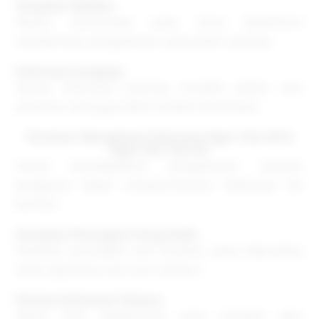
Tampilan Modern
Desain antarmuka yang terus diperbarui
memberikan pengalaman yang lebih nyaman.
Informasi Lengkap
Semua informasi penting tersedia dalam satu
platform sehingga lebih mudah ditemukan.
Panduan Mengakses Informasi Agen Toto 4D &
Agen Slot Toto 5k
Untuk mendapatkan pengalaman terbaik,
pengguna dapat memperhatikan beberapa hal
berikut:
Gunakan Perangkat Yang Stabil
Pastikan perangkat dan browser yang digunakan
telah diperbarui ke versi terbaru.
Periksa Informasi Terbaru
Selalu ikuti pembaruan yang tersedia agar