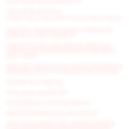
SITUS TOGEL DEPO 5K WONTOTO
LINK DAFTAR WONTOTO
WEBSITE RESMI PERMAINAN ONLINE PASANG ANGKA
WONTOTO - REFERENSI NOMOR 1 TERPERCAYA
MAIN TOTO TOGEL ONLINE 4D
WONTOTO PUSAT GAME DENGAN TEKNOLOGI
TERBARU DAN TERUPDATE DEPOSIT 5000 UNTUK
BUAT 1 AKUN
INDIKATOR MAIN DI TOGEL ONLINE KEMENANGAN
BERMAIN DI WONTOTO DENGAN DEPO MULAI 5K
BANDAR TOGEL DEPO 5K
AGEN TOGEL DEPOSIT 5000
SITUS RESMI SLOT TOTO 4D DEPO 5K
WEBSITE BERMAIN TOGEL DEPO QRIS 5K
TOTO TOGEL DEPOSIT 5000 : WEBSITE PENYEDIA
GAME ONLINE DENGAN RASIO KEMENANGAN