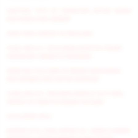
PUBTOGEL TOTO 4D TERPERCAYA DAFTAR SEGERA
RAIH BONUS NEW MEMBER
AGEN TOGEL DEPOSIT 5K PAKAI QRIS
TOGEL DEPO 5K : SITUS RESMI WONTOTO PALING
TERPERCAYA TERBAIK DI INDONESIA
EDMTOGEL TOTO DEPO 5K BERANI KASIH BONUS
NEW MEMBER YANG DAFTAR SEKARANG
TOGEL DEPO 5K : PROVIDER WEBSITE TOTO TOGEL
DEPOSIT 5K TANPA POTONGAN VIA DANA
SITUS BOKEP XNXX
BANDAR TOTO TOGEL DEPOSIT 5K : WEBSITE TEMPAT