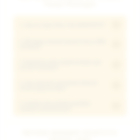
Tanpa Potongan
+
1. Apa itu Agen Situs Toto WONTOTO?
2. Mengapa minimal deposit harus 5000
WONTOTO adalah link Agen Situs Toto
+
via Dana?
Online terpercaya di Indonesia yang
mendukung transaksi via DANA dan sistem
3. Bagaimana jika terjadi kendala saat
Metode Dana memungkinkan proses
+
proses transaksi?
QRIS tanpa potongan dengan proses cepat
transfer kilat tanpa biaya tambahan,
hanya dalam hitungan detik.
sehingga modal hiburan hemat 5000 rupiah
4. Apa saja jenis permainan hiburan
Jangan khawatir! Layanan support Live
+
hemat yang tersedia?
Anda tetap utuh masuk ke saldo akun tanpa
Chat VVIP kami siaga 24 jam penuh untuk
potongan sepeserpun.
membantu memastikan setiap kendala
5. Apakah data pribadi pendaftar
Tersedia ribuan jenis game mulai dari
+
terjamin keamanannya?
pengisian saldo minimal deposit 5000 Anda
provider slot ternama seperti Pragmatic
terselesaikan dalam hitungan detik.
Play, PG Soft, dan Habanero yang
Sangat aman 100% ! Kami menggunakan
semuanya bisa dimainkan secara hemat
REVIEW MEMBER WONTOTO
sistem enkripsi tingkat tinggi yang
mulai dari modal 5k saja dan juga togel