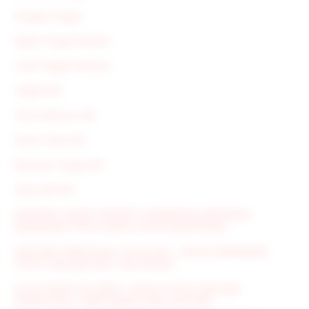
Angka Togel
Agen Togel Resmi
Link Togel Online
Togel HK
Toto Macau 4D
Situs Toto 5K
Bandar Togel 4D
Toto 4D HK
ENGINE GAME UPDATE GAMPANG MENANG
BERMAIN TOTO DEPO 5K DI EDMTOGEL
DAFTAR PUBTOGEL TOTO 4D | AKUN BERMAIN
TOTO ONLINE BET 100 PERAK
SLOT DEPO 5K QRIS : SITUS TOTO ONLINE
EDMTOGEL LINK MAIN DAN DAFTAR