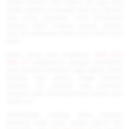
Dengan tampilan yang modern dan akses yang
mudah, platform ini menjadi salah satu referensi
yang sering digunakan untuk memperoleh
informasi terkini mengenai layanan, panduan
akses, dan pembaruan sistem yang tersedia secara
online.
Melalui konsep yang terintegrasi,
AGEN TOTO
DEPO 5K
menghadirkan berbagai pembahasan
yang mencakup permainan angka digital, Slot88,
teknologi akses terbaru, hingga informasi
mengenai link alternatif yang membantu
pengguna tetap terhubung dengan layanan yang
mereka cari.
Perkembangan teknologi digital membuat
permainan angka online semakin dikenal oleh