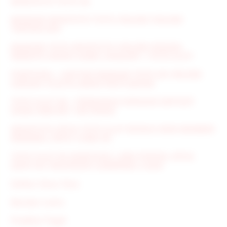
WONTOTO TOTO 5K
BANDAR WONTOTO TOTO ONLINE ONLINE
TERPERCAYA
BANDAR TOTO WONTOTO ONLINE DESIGN
WEBSITE KEREN GAME LENGKAP | TOTO SLOT
PUBTOGEL | DAFTAR BANDAR TOTO 4D ONLINE
HADIAH 10 JUTA AMAN PASTI BAYAR
TOTO SLOT 4D : TERMURAH DENGAN DEPOSIT
DANA 5000 BET 100 PERAK
WONTOTO SITUS TOTO SLOT BONUS NEW MEMBER
MINIMAL DEPO CUMA 5K
TOTO SLOT 5K EDMTOGEL LINK PORTAL SITUS
DEPO 5K TERUPDATE GAMPANG CUAN
Daftar Situs Toto
Bandar Lotre
Prediksi Togel