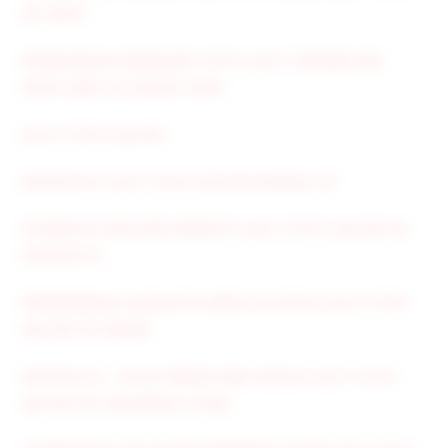
5K NO#1
PENDIDIKAN BERMAIN TOTO SLOT TERPERCAYA
DEPO QRIS 5K AMAN 100%
SLOT TOTO GACOR
WONTOTO SLOT TOTO GACOR MODAL 5K
POWERUP FEATURE WEBSITE SLOT TOTO GACOR 5K
WONTOTO
PENERIMAAN ANGGOTA BARU DI SITUS SLOT TOTO
GACOR 5K RESMI
WONTOTO - SITUS RESMI SMA KUDUS SLOT TOTO
GACOR 5K GAMPANG CUAN