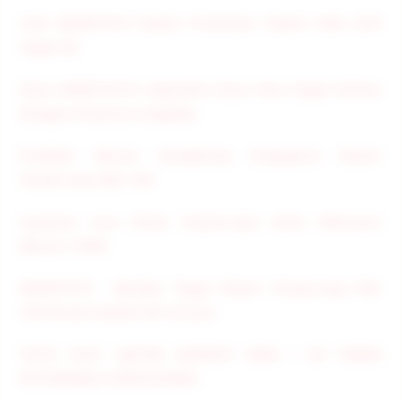
Link WONTOTO Resmi Promotor Resmi IDN LIVE
Togel 4D
Situs WONTOTO⟢ Spesialis Situs Toto Togel Online
Dengan Pasaran Lengkap
Prediksi Macau HongKong Singapore Resmi
Terpercaya Bet 100
Layanan Live Draw Terpercaya Data Keluaran
Akurat 100%
WONTOTO - Bandar Togel Resmi Terpercaya Bet
100 Perak hadiah 4D 10 juta
TOTO SLOT GACOR DEPOSIT 5000 / 5K TANPA
POTONGAN CUAN JUTAAN