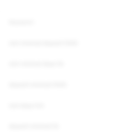
Buka
Footer Navigation
Keyword :
Buka
slot minimal deposit 5000
Buka
slot minimal depo 5k
Buka
deposit minimal 5000
Buka
slot depo 5rb
Buka
deposit minimal 5k