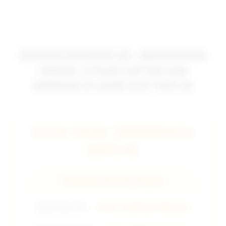
BANDAR WONTOTO 4D : MENANGKAN
HADIAH JUTAAN DAFTAR DAN
BERMAIN DI GAME SLOT TOTO 5K
SITUS TOGEL TERPERCAYA
DEPO 5K
INFORMASI ENGINE TERBAIK
🔥
Win Rate Slot
98.9% GAMPANG MENANG