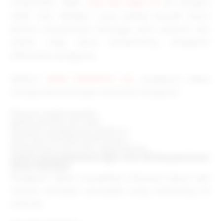
masyarakat. Agen
Toto Slot Depo 5k
4D menjadi
salah satu kategori yang paling banyak dicari
karena menawarkan berbagai jenis pasaran dan
sistem yang terus berkembang mengikuti
kebutuhan pengguna.
Melalui
AGEN WONTOTO 4D
, pengguna dapat
memperoleh berbagai informasi mengenai:
Pasaran angka populer.
Jadwal pembaruan hasil.
Panduan penggunaan platform.
Informasi link alternatif terbaru.
Pembahasan fitur-fitur digital terkini.
Faktor yang Membuat Agen Toto 4D Banyak Dicari
Akses Fleksibel
Pengguna dapat mengakses informasi kapan saja
melalui berbagai perangkat yang terhubung ke
internet.