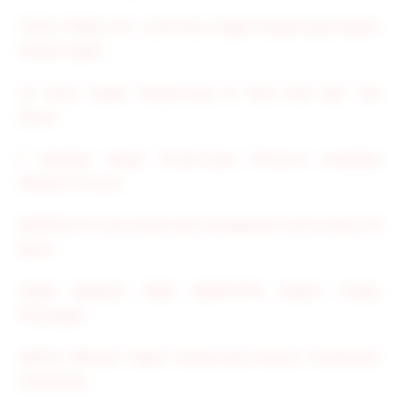
TOTO TOGEL 4D : Link Toto Togel Terpercaya Resmi
Online No#1
10 Situs Togel Terpercaya & Toto Slot Bet 100
Gacor
5 Bandar Togel Terpercaya Pasaran Lengkap
Hadiah 10 Juta
WONTOTO Link Alternatif Penghasil Cuan Depo 5K
Dana
Togel Deposit 5000 WONTOTO Resmi Tanpa
Potongan
Daftar Bandar Togel Terpercaya Resmi Tewrbesar
Indonesia