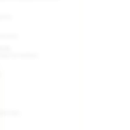
yaman.
temukan.
to 5k
pa hal berikut:
u.
rpercaya.