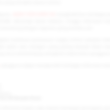
 yang tersedia secara online.
grasi,
AGEN TOTO DEPO 5K
menghadirkan berbagai 
lot88, teknologi akses terbaru, hingga informasi me
erhubung dengan layanan yang mereka cari.
gital membuat permainan angka online semakin dik
i salah satu kategori yang paling banyak dicari 
yang terus berkembang mengikuti kebutuhan pengguna
, pengguna dapat memperoleh berbagai informasi me
m.
u.
erkini.
oto 4D Banyak Dicari
nformasi kapan saja melalui berbagai perangkat yan