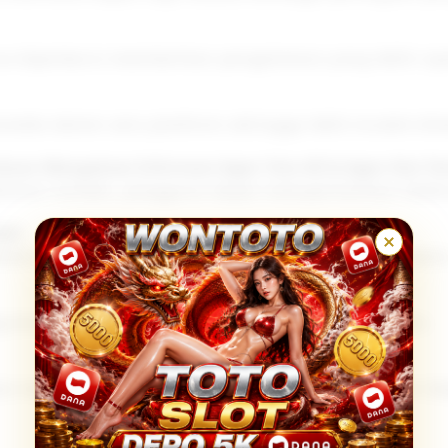
us diperbarui memberikan pengalaman yang lebih n
rsedia dalam satu platform sehingga lebih mudah di
uan Mengakses Informasi Agen Toto 4D & Agen Slot To
man terbaik, pengguna dapat memperhatikan bebera
bil
ser yang digunakan telah diperbarui ke versi terbar
g tersedia agar memperoleh informasi yang relevan.
n resmi yang menyediakan informasi lengkap dan te