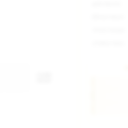
🔥
Win Rate Slot
💳
Sistem Deposit
⚡
Proses Transaksi
📱
Platform Utama
P
+4 lebih
banyak