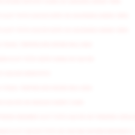
YA RESMI DEPOSIT DANA 5K GARANSI AMAN 100%
E SLOT TOTO GACOR DEPO 5K ASURANSI AMAN 100%
E SLOT TOTO GACOR DEPO 5K ASURANSI AMAN 100%
S TOGEL TERPERCAYA RESMI WLA 2026
AIN SLOT TOTO DEPO DANA 5K GACOR
LOT GACOR WONTOTO
S TOGEL TERPERCAYA RESMI WLA 2026
AYA GACOR 4D MUDAH DAPAT CUAN
TARAN MEMBER SLOT TOTO GACOR 4D TERBARU 2026/2
AIN SLOT GACOR TOTO 4D ONLINE REVIEW BINTANG 5