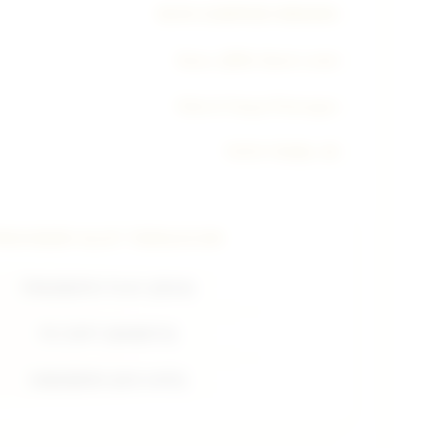
98.9% GAMPANG MENANG
Dana, QRIS, Bank Lokal
Kilat & Tanpa Potongan
TOTO TOGEL 4D
ROVIDER SLOT TERGACOR
PRAGMATIC PLAY (ZEUS)
PG SOFT (BANDITO)
HABANERO (KOI GATE)