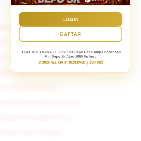
LOGIN
a & Link Agen Slot Gacor Hari Ini
DAFTAR
ine TOTO88 & Utama Situs Togel Resmi
TOGEL DEPO DANA 5K
: Link Slot Depo Dana Tanpa Potongan
l Online Resmi & Situs Bandar Togel Terbesar
Min Depo 5k Atau 5000 Terbaru
© 2026 ALL RIGHT RESERVED | SEO BR2
Togel Terpercaya Resmi Online No#1
Toto Slot Bet 100 Gacor
Pasaran Lengkap Hadiah 10 Juta
enghasil Cuan Depo 5K Dana
O Resmi Tanpa Potongan