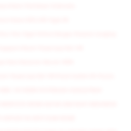
caya Resmi Tewrbesar Indonesia
or Resmi IDN LIVE Togel 4D
itus Toto Togel Online Dengan Pasaran Lengkap
ngapore Resmi Terpercaya Bet 100
ya Data Keluaran Akurat 100%
mi Terpercaya Bet 100 Perak hadiah 4D 10 juta
5000 / 5K TANPA POTONGAN CUAN JUTAAN
R WONTOTO RESMI GACOR 2026 NO#1 INDONESIA
O DEPOSIT 5K ANTI SCAM RESMI